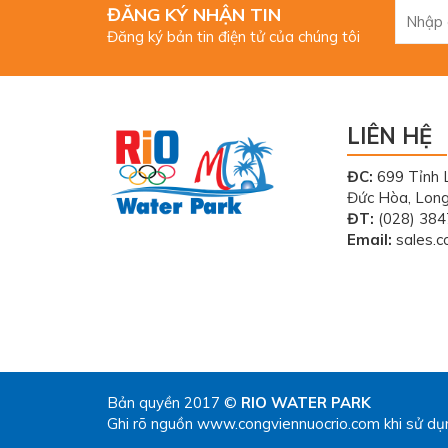
ĐĂNG KÝ NHẬN TIN
Đăng ký bản tin điện tử của chúng tôi
LIÊN HỆ
ĐC:
699 Tỉnh 
Đức Hòa, Lon
ĐT:
(028) 384
Email:
sales.c
Bản quyền 2017 ©
RIO WATER PARK
Ghi rõ nguồn www.congviennuocrio.com khi sử dụng