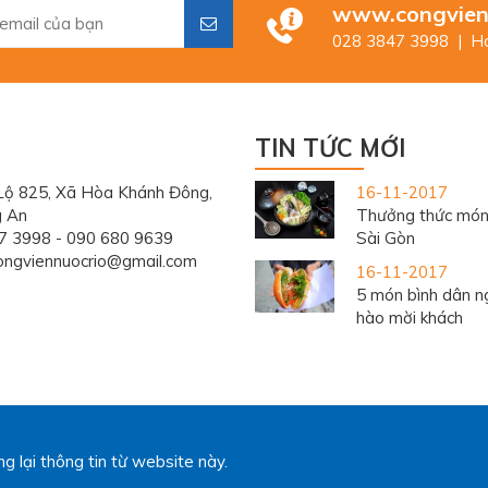
www.congvien
028 3847 3998 | Ho
TIN TỨC MỚI
Lộ 825, Xã Hòa Khánh Đông,
16-11-2017
g An
Thưởng thức món
7 3998 - 090 680 9639
Sài Gòn
ongviennuocrio@gmail.com
16-11-2017
5 món bình dân ng
hào mời khách
 lại thông tin từ website này.