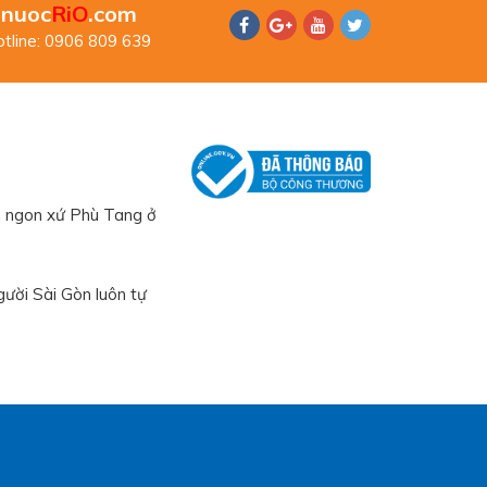
nuoc
RiO
.com
tline: 0906 809 639
 ngon xứ Phù Tang ở
ười Sài Gòn luôn tự