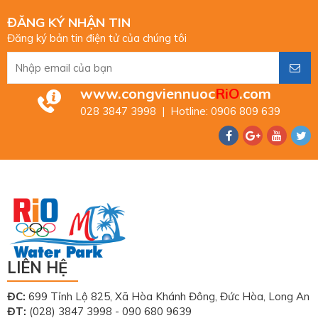
ĐĂNG KÝ NHẬN TIN
Đăng ký bản tin điện tử của chúng tôi
www.congviennuoc
RiO
.com
028 3847 3998 | Hotline: 0906 809 639
LIÊN HỆ
ĐC:
699 Tỉnh Lộ 825, Xã Hòa Khánh Đông, Đức Hòa, Long An
ĐT:
(028) 3847 3998 - 090 680 9639